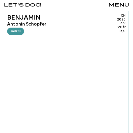
LET'S DOC!
MENU
CH
BENJAMIN
2025
Antonin Schopfer
65'
VOfr
SALUTE
16/-