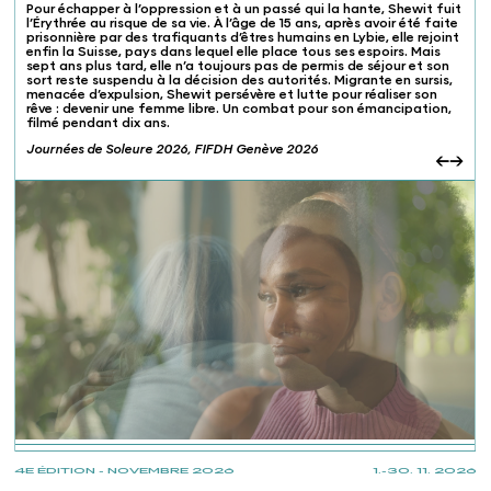
Pour échapper à l’oppression et à un passé qui la hante, Shewit fuit
l’Érythrée au risque de sa vie. À l’âge de 15 ans, après avoir été faite
prisonnière par des trafiquants d’êtres humains en Lybie, elle rejoint
enfin la Suisse, pays dans lequel elle place tous ses espoirs. Mais
sept ans plus tard, elle n’a toujours pas de permis de séjour et son
sort reste suspendu à la décision des autorités. Migrante en sursis,
menacée d’expulsion, Shewit persévère et lutte pour réaliser son
rêve : devenir une femme libre. Un combat pour son émancipation,
filmé pendant dix ans.
Journées de Soleure 2026, FIFDH Genève 2026
←
→
Invité·es
4E ÉDITION - NOVEMBRE 2026
1.-30. 11. 2026
Disponibilité de la cinéaste
Anne-Frédérique