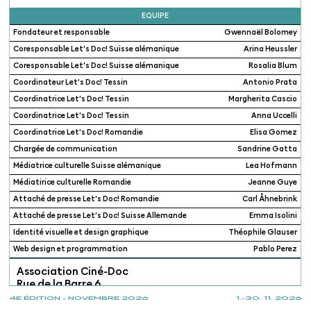
EQUIPE
Fondateur et responsable
Gwennaël Bolomey
Coresponsable Let's Doc! Suisse alémanique
Arina Heussler
Coresponsable Let's Doc! Suisse alémanique
Rosalia Blum
Coordinateur Let's Doc! Tessin
Antonio Prata
Coordinatrice Let's Doc! Tessin
Margherita Cascio
Coordinatrice Let's Doc! Tessin
Anna Uccelli
Coordinatrice Let's Doc! Romandie
Elisa Gomez
Chargée de communication
Sandrine Gatta
Médiatrice culturelle Suisse alémanique
Lea Hofmann
Médiatirice culturelle Romandie
Jeanne Guye
Attaché de presse Let's Doc! Romandie
Carl Åhnebrink
Attaché de presse Let’s Doc! Suisse Allemande
Emma Isolini
Identité visuelle et design graphique
Théophile Glauser
Web design et programmation
Pablo Perez
Association Ciné-Doc
Rue de la Barre 6
1005 Lausanne
4E ÉDITION - NOVEMBRE 2026
1.-30. 11. 2026