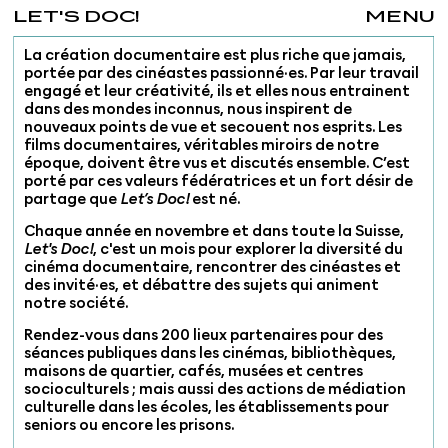
LET'S DOC!
MENU
La création documentaire est plus riche que jamais,
portée par des cinéastes passionné·es. Par leur travail
engagé et leur créativité, ils et elles nous entrainent
dans des mondes inconnus, nous inspirent de
nouveaux points de vue et secouent nos esprits. Les
films documentaires, véritables miroirs de notre
époque, doivent être vus et discutés ensemble. C’est
porté par ces valeurs fédératrices et un fort désir de
partage que
Let’s Doc!
est né.
Chaque année en novembre et dans toute la Suisse,
Let's Doc!
, c'est un mois pour explorer la diversité du
cinéma documentaire, rencontrer des cinéastes et
des invité·es, et débattre des sujets qui animent
notre société.
Rendez-vous dans 200 lieux partenaires pour des
séances publiques dans les cinémas, bibliothèques,
maisons de quartier, cafés, musées et centres
socioculturels ; mais aussi des actions de médiation
culturelle dans les écoles, les établissements pour
seniors ou encore les prisons.