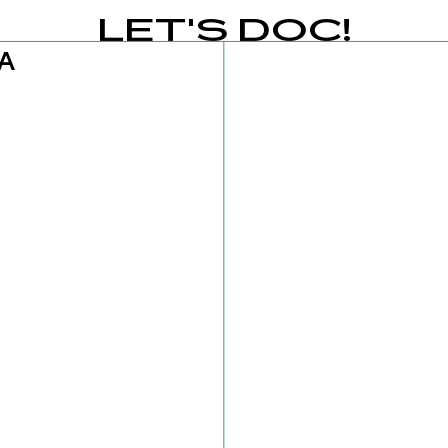
LET'S DOC!
A