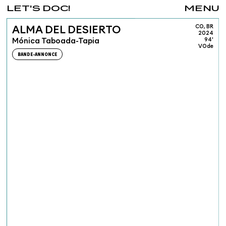
LET'S DOC!
MENU
CO, BR
ALMA DEL DESIERTO
2024
Mónica Taboada-Tapia
94'
VOde
BANDE-ANNONCE