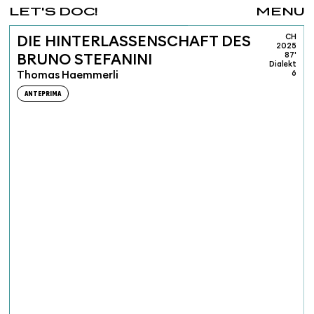
LET'S DOC!
MENU
CH
DIE HINTERLASSENSCHAFT DES
2025
87'
BRUNO STEFANINI
Dialekt
Thomas Haemmerli
6
ANTEPRIMA