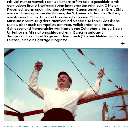
Mit viel Humor verwebt der Dokumentarfilm Sozialgeschichte mit
dem Leben Bruno Stefaninis vom Immigrantensohn zum Offizier,
Frauenschwarm und milliardenschweren Bauunternehmer. Er erzählt
von der Emanzipation der Frauen, der Sittenrevolution der Sixties,
von Armeeabschaffern und Hausbesetzerinnen. Für seinen
Museumstraum trug der Sammler und Messie Stefanini klassische
Kunst, aber auch Krempel zusammen, Hellebarden und Panzer,
Schlösser und Memorabilia von Napoleons Zahnbürste bis zu Sissis
Unterhosen. Alles atomschlagsicher in Bunkern gelagert.
Temporeich zeichnet Regisseur Haemmerli (“Sieben Mulden und eine
Leiche”) eine einzigartige Biografie.
←
4A EDIZIONE - 1.-30. NOVEMBRE 2026
1.-30. 11. 2026