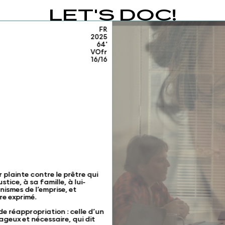
LET'S DOC!
FR
2025
64'
VOfr
16/16
plainte contre le prêtre qui
tice, à sa famille, à lui-
nismes de l’emprise, et
re exprimé.
e réappropriation : celle d’un
ageux et nécessaire, qui dit