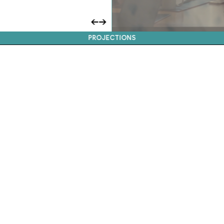
←
→
PROJECTIONS