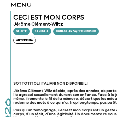
MENU
CECI EST MON CORPS
Jérôme Clément-Wiltz
SALUTE
FAMIGLIA
UGUAGLIANZA/FEMMINISMO
ANTEPRIMA
SOTTOTITOLI ITALIANI NON DISPONIBILI
Jérôme Clément-Wilz décide, après des années, de porter 
l’a agressé sexuellement durant son enfance. Face à la jus
même, il remonte le fil de la mémoire, décortique les méca
redonne des mots à ce qui n’a, trop longtemps, pas pu êt
Plus qu’un témoignage, Ceci est mon corps est un geste d
corps, d’un récit, d’une légitimité. Un documentaire cour