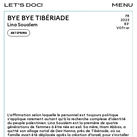
LET'S DOC!
MENU
FR
BYE BYE TIBÉRIADE
2023
Lina Soualem
83'
VOfr-ar
ANTEPRIMA
L'affirmation selon laquelle le personnel est toujours politique
s'applique rarement autant qu'à la recherche complexe d'identité
du peuple palestinien. Lina Soualem est la première de quatre
générations de femmes à être née en exil. Sa mère, Hiam Abbas, a
quitté son village natal de Deir Hanna, près de Tibériade, où sa
famille avait été déplacée après la création d'Israël, pour s'installer