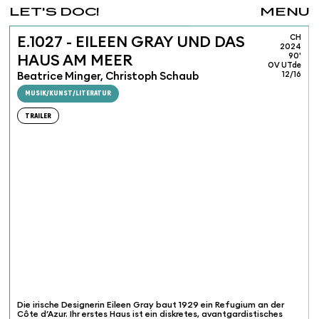
LET'S DOC!
MENU
CH
E.1027 - EILEEN GRAY UND DAS
2024
90'
HAUS AM MEER
OV UTde
Beatrice Minger, Christoph Schaub
12/16
MUSIK/KUNST/LITERATUR
TRAILER
Die irische Designerin Eileen Gray baut 1929 ein Refugium an der
Côte d’Azur. Ihr erstes Haus ist ein diskretes, avantgardistisches