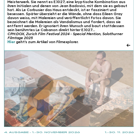
Meisterwerk. Sie nennt es E.1027, eine kryptische Kombination aus
ihren Initialen und denen von Jean Badovici, mit dem sie es gebaut
hat. Als Le Corbusier das Haus entdeckt, ist er fasziniert und
besessen. Später überzieht er die Wände, ohne dass Eileen Gray
davon weiss, mit Malereien und veröffentlicht Fotos davon. Sie
bezeichnet die Malereien als Vandalismus und fordert, dass sie
entfernt werden. Er ignoriert ihren Wunsch und baut stattdessen
sein berühmtes Le Cabanon direkt hinter E.1027…
CPH:DOX, Zurich Film Festival 2024 - Special Mention, Solothurner
Filmtage 2025
Hier
geht’s zum Artikel von Filmexplorer.
←
4. AUSGABE - 1.-30. NOVEMBER 2026
1.-30. 11. 2026