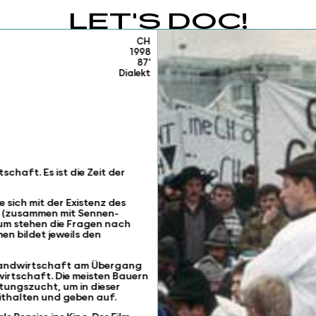
LET'S DOC!
CH
1998
87'
Dialekt
chaft. Es ist die Zeit der
e sich mit der Existenz des
t (zusammen mit Sennen-
rum stehen die Fragen nach
en bildet jeweils den
 Landwirtschaft am Übergang
wirtschaft. Die meisten Bauern
tungszucht, um in dieser
ithalten und geben auf.