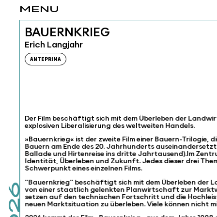
MENU
BAUERNKRIEG
Erich Langjahr
ANTEPRIMA
Der Film beschäftigt sich mit dem Überleben der Landwirts
explosiven Liberalisierung des weltweiten Handels.
»Bauernkrieg« ist der zweite Film einer Bauern-Trilogie, di
Bauern am Ende des 20. Jahrhunderts auseinandersetz
Ballade und Hirtenreise ins dritte Jahrtausend).Im Zent
Identität, Überleben und Zukunft. Jedes dieser drei Them
Schwerpunkt eines einzelnen Films.
"Bauernkrieg" beschäftigt sich mit dem Überleben der
von einer staatlich gelenkten Planwirtschaft zur Markt
setzen auf den technischen Fortschritt und die Hochleis
neuen Marktsituation zu überleben. Viele können nicht m