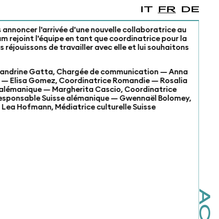
IT
FR
DE
annoncer l'arrivée d'une nouvelle collaboratrice au
lum rejoint l'équipe en tant que coordinatrice pour la
réjouissons de travailler avec elle et lui souhaitons
: Sandrine Gatta, Chargée de communication — Anna
in — Elisa Gomez, Coordinatrice Romandie — Rosalia
 alémanique — Margherita Cascio, Coordinatrice
oresponsable Suisse alémanique — Gwennaël Bolomey,
Lea Hofmann, Médiatrice culturelle Suisse