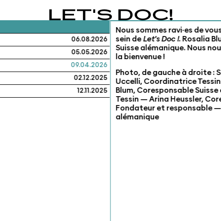
LET'S DOC!
Nous sommes ravi·es de vous 
sein de
Let's Doc !
. Rosalia B
06.08.2026
Suisse alémanique. Nous nous 
05.05.2026
la bienvenue !
09.04.2026
Photo, de gauche à droite 
02.12.2025
Uccelli, Coordinatrice Tess
Blum, Coresponsable Suisse
12.11.2025
Tessin — Arina Heussler, C
Fondateur et responsable — 
alémanique