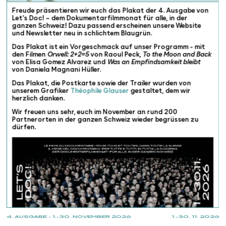
Freude präsentieren wir euch das Plakat der 4. Ausgabe von
Let's Doc! – dem Dokumentarfilmmonat für alle, in der
ganzen Schweiz! Dazu passend erscheinen unsere Website
und Newsletter neu in schlichtem Blaugrün.
Das Plakat ist ein Vorgeschmack auf unser Programm - mit
den Filmen
Orwell: 2+2=5
von Raoul Peck,
To the Moon and Back
von Elisa Gomez Alvarez und
Was an Empfindsamkeit bleibt
von Daniela Magnani Hüller.
Das Plakat, die Postkarte sowie der Trailer wurden von
unserem Grafiker
Théophile Glauser
gestaltet, dem wir
herzlich danken.
Wir freuen uns sehr, euch im November an rund 200
Partnerorten in der ganzen Schweiz wieder begrüssen zu
dürfen.
4. AUSGABE - 1.-30. NOVEMBER 2026
1.-30. 11. 2026