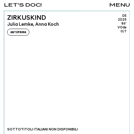
LET'S DOC!
MENU
DE
ZIRKUSKIND
2025
Julia Lemke, Anna Koch
86'
VOde
0/7
ANTEPRIMA
SOTTOTITOLI ITALIANI NON DISPONIBILI