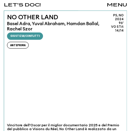
LET'S DOC!
MENU
PS, NO
NO OTHER LAND
2024
Basel Adra, Yuval Abraham, Hamdan Ballal,
96'
VO STit
Rachel Szor
14/14
GIUSTIZIA/CONFLITTI
ANTEPRIMA
Vincitore dell'Oscar per il miglior documentario 2025 e del Premio
del pubblico a Visions du Réel, No Other Land è realizzato da un