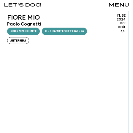
LET'S DOC!
MENU
IT, BE
FIORE MIO
2024
Paolo Cognetti
80'
VOit
SCIENZE/AMBIENTE
MUSICA/ARTE/LETTERATURA
6/-
ANTEPRIMA