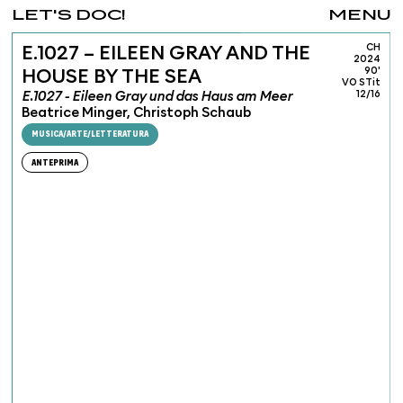
LET'S DOC!
MENU
CH
E.1027 – EILEEN GRAY AND THE
2024
90'
HOUSE BY THE SEA
VO STit
E.1027 - Eileen Gray und das Haus am Meer
12/16
Beatrice Minger, Christoph Schaub
MUSICA/ARTE/LETTERATURA
ANTEPRIMA