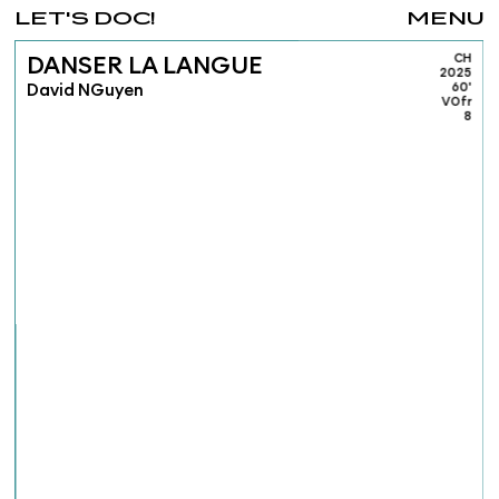
LET'S DOC!
MENU
CH
DANSER LA LANGUE
2025
David NGuyen
60'
VOfr
8