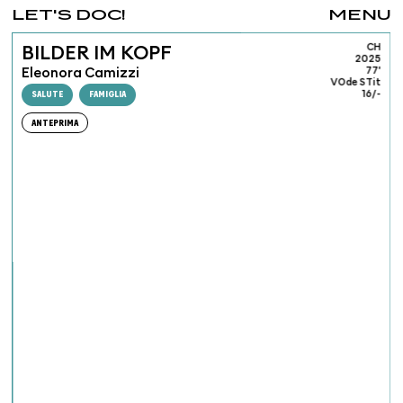
LET'S DOC!
MENU
CH
BILDER IM KOPF
2025
Eleonora Camizzi
77'
VOde STit
SALUTE
FAMIGLIA
16/-
ANTEPRIMA