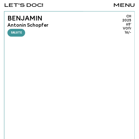
LET'S DOC!
MENU
CH
BENJAMIN
2025
Antonin Schopfer
65'
VOfr
SALUTE
16/-