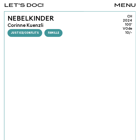
LET'S DOC!
MENU
CH
NEBELKINDER
2024
Corinne Kuenzli
100'
VOde
JUSTICE/CONFLITS
FAMILLE
10/-