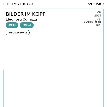
LET'S DOC!
MENU
CH
BILDER IM KOPF
2025
Eleonora Camizzi
77'
VOde STfr-de
SANTÉ
FAMILLE
16/-
BANDE-ANNONCE