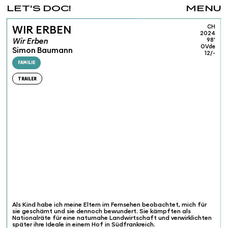
LET'S DOC!
MENU
CH
WIR ERBEN
2024
Wir Erben
98'
OVde
Simon Baumann
12/-
FAMILIE
TRAILER
Als Kind habe ich meine Eltern im Fernsehen beobachtet, mich für
sie geschämt und sie dennoch bewundert. Sie kämpften als
Nationalräte für eine naturnahe Landwirtschaft und verwirklichten
später ihre Ideale in einem Hof in Südfrankreich.