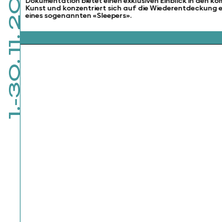
1.-30. 11. 2026
Dokumentation bietet einen exklusiven Einblick in den k
Kunst und konzentriert sich auf die Wiederentdeckung 
eines sogenannten «Sleepers».