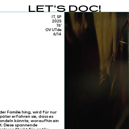
LET'S DOC!
IT, SP
2025
76'
OV UTde
6/14
r Familie hing, wird für nur
päter erfahren sie, dass es
andeln könnte, woraufhin ein
t. Diese spannende