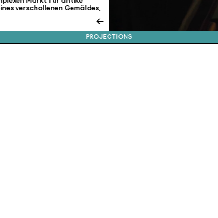
omplexen Markt für antike
eines verschollenen Gemäldes,
←
PROJECTIONS