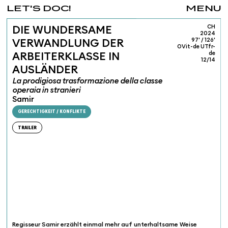
LET'S DOC!
MENU
CH
DIE WUNDERSAME
2024
97' / 126'
VERWANDLUNG DER
OVit-de UTfr-
de
ARBEITERKLASSE IN
12/14
AUSLÄNDER
La prodigiosa trasformazione della classe
operaia in stranieri
Samir
GERECHTIGKEIT / KONFLIKTE
TRAILER
Regisseur Samir erzählt einmal mehr auf unterhaltsame Weise