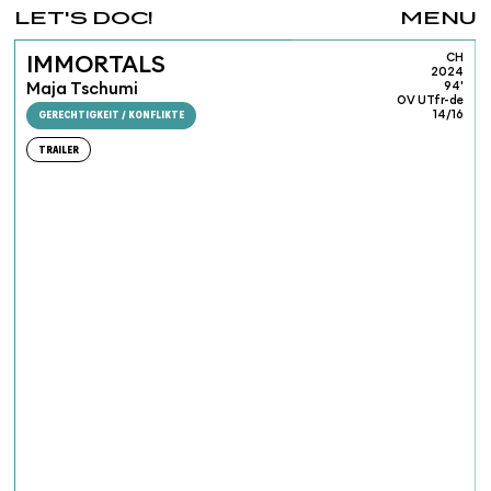
LET'S DOC!
MENU
CH
IMMORTALS
2024
Maja Tschumi
94'
OV UTfr-de
GERECHTIGKEIT / KONFLIKTE
14/16
TRAILER