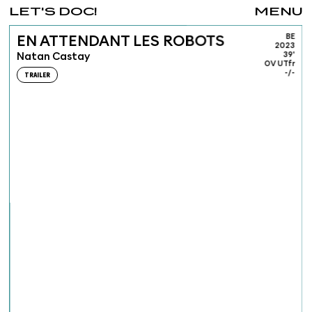
LET'S DOC!
MENU
BE
EN ATTENDANT LES ROBOTS
2023
Natan Castay
39'
OV UTfr
-/-
TRAILER