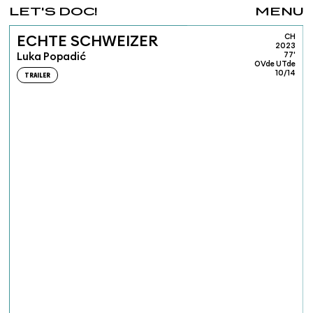
LET'S DOC!
MENU
CH
ECHTE SCHWEIZER
2023
Luka Popadić
77'
OVde UTde
10/14
TRAILER