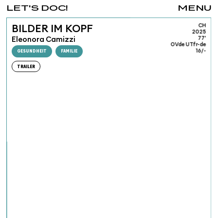
LET'S DOC!
MENU
CH
BILDER IM KOPF
2025
Eleonora Camizzi
77'
OVde UTfr-de
GESUNDHEIT
FAMILIE
16/-
TRAILER