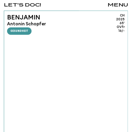
LET'S DOC!
MENU
CH
BENJAMIN
2025
Antonin Schopfer
65'
OVfr
GESUNDHEIT
16/-