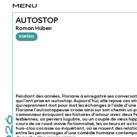
MENU
AUTOSTOP
Roman Hüben
KOMÖDIE
Pendant des années, Floriane a enregistré ses conversat
qui l’ont prise en autostop. Aujourd’hui, elle rejoue ces 
qui reprennent mot pour mot les échanges à l’aide d’une o
Floriane l'autostoppeuse croise ainsi sur son chemin un
camionneur évoquant ses histoires d'amour avec deux f
lesbiennes, un pervers lugubre, ou un couple de vieux hipp
cours de ce road-movie fictionnalisé, les acteurs et ac
huis-clos cocasse ou inquiétant, où se nouent des relati
entre les personnages d'une comédie humaine contempora