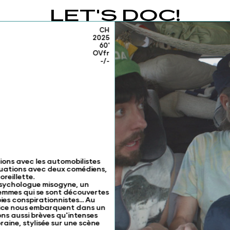
LET'S DOC!
CH
2025
60'
OVfr
-/-
ions avec les automobilistes
situations avec deux comédiens,
reillette.
 psychologue misogyne, un
emmes qui se sont découvertes
ies conspirationnistes... Au
trice nous embarquent dans un
ons aussi brèves qu'intenses
ine, stylisée sur une scène