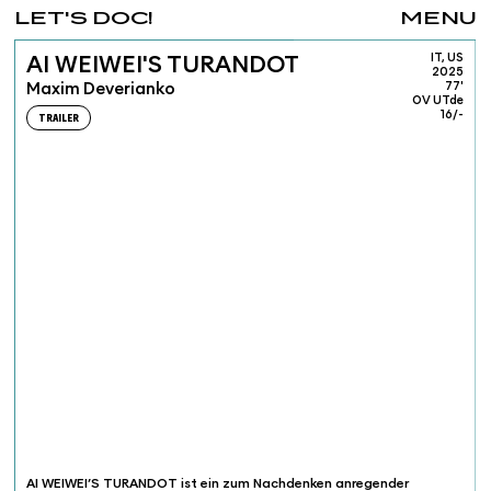
LET'S DOC!
MENU
IT, US
AI WEIWEI'S TURANDOT
2025
Maxim Deverianko
77'
OV UTde
16/-
TRAILER
AI WEIWEI’S TURANDOT ist ein zum Nachdenken anregender