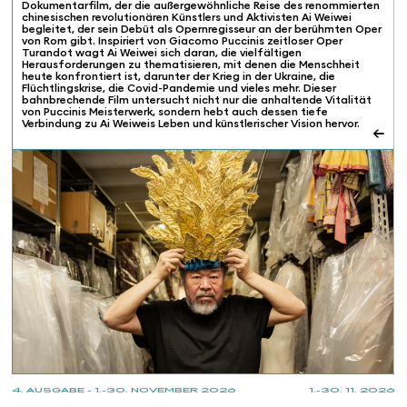
Dokumentarfilm, der die außergewöhnliche Reise des renommierten
chinesischen revolutionären Künstlers und Aktivisten Ai Weiwei
begleitet, der sein Debüt als Opernregisseur an der berühmten Oper
von Rom gibt. Inspiriert von Giacomo Puccinis zeitloser Oper
Turandot wagt Ai Weiwei sich daran, die vielfältigen
Herausforderungen zu thematisieren, mit denen die Menschheit
heute konfrontiert ist, darunter der Krieg in der Ukraine, die
Flüchtlingskrise, die Covid-Pandemie und vieles mehr. Dieser
bahnbrechende Film untersucht nicht nur die anhaltende Vitalität
von Puccinis Meisterwerk, sondern hebt auch dessen tiefe
Verbindung zu Ai Weiweis Leben und künstlerischer Vision hervor.
←
4. AUSGABE - 1.-30. NOVEMBER 2026
1.-30. 11. 2026